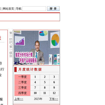
页
|
网站首页
|
导航
造
导
装行
月度统计数据
业
服