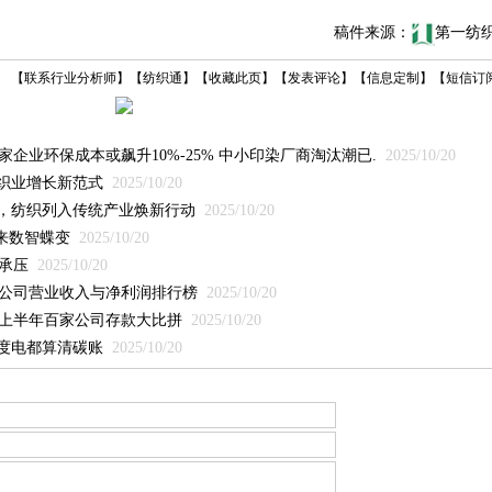
稿件来源：
第一纺
【
联系行业分析师
】
【
纺织通
】
【
收藏此页
】
【
发表评论
】
【
信息定制
】
【
短信订
企业环保成本或飙升10%-25% 中小印染厂商淘汰潮已.
2025/10/20
纺织业增长新范式
2025/10/20
点，纺织列入传统产业焕新行动
2025/10/20
迎来数智蝶变
2025/10/20
承压
2025/10/20
公司营业收入与净利润排行榜
2025/10/20
上半年百家公司存款大比拼
2025/10/20
每度电都算清碳账
2025/10/20