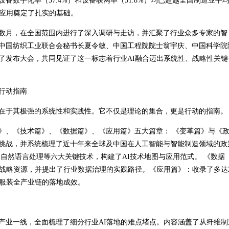
备数字化率（57.4%）和设备联网率（51.8%）均已超越全国制造业平
入应用奠定了扎实的基础。
月，在全国范围内进行了深入调研与走访，并汇聚了行业众多专家的智
中国纺织工业联合会秘书长夏令敏、中国工程院院士翁宇庆、中国科学院
了发布大会，共同见证了这一标志着行业AI融合迈出系统性、战略性关键
行动指南
于其极强的系统性和实践性。它不仅是理论的集合，更是行动的指南。
、《技术篇》、《数据篇》、《应用篇》五大篇章： 《变革篇》与《
挑战，并系统梳理了近十年来全球及中国在人工智能与智能制造领域的政
自然语言处理等六大关键技术，构建了AI技术地图与应用范式。 《数据
心战略资源，并提出了行业数据治理的实践路径。《应用篇》：收录了多达2
织服装全产业链的落地成效。
业一线，全面梳理了细分行业AI落地的难点堵点。内容涵盖了从纤维制