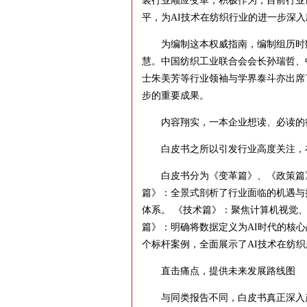
装行业顺应变革，积极作为，目前行业设
平，为AI技术在纺织行业的进一步深
为编制这本权威指南，编制组历时数
慧。中国纺织工业联合会会长孙瑞哲、
士朱美芳等行业领袖与学界泰斗亦出席
步的重要成果。
内容翔实，一本企业想读、必读的
白皮书之所以引发行业高度关注，在
白皮书分为《变革篇》、《政策篇》
篇》：全景式剖析了行业面临的机遇与
体系。 《技术篇》：聚焦计算机视觉、
篇》：明确将数据定义为AI时代的核
个标杆案例，全面展示了AI技术在纺
直击痛点，提供未来发展路线图
与同类报告不同，白皮书真正深入产