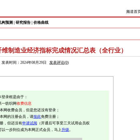
频道首
机构预测
|
研究报告
|
价格曲线
化学纤维制造业经济指标完成情况汇总表（全行业）
发表时间：2024年08月29日
发表评论(
0
)
本登录框是由于：
第一纺织网
收费信息
是本网收费会员，但是您还没有登录；
是本网的注册会员，请
按此
免费注册；
注册，但还没有
申请试阅
（开通后可享受三天试用会员权
可以一步到位成为本网正式会员，马上
升级
。