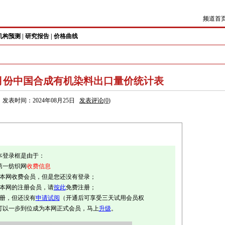
频道首
机构预测
|
研究报告
|
价格曲线
1-7月份中国合成有机染料出口量价统计表
发表时间：2024年08月25日
发表评论(
0
)
本登录框是由于：
第一纺织网
收费信息
是本网收费会员，但是您还没有登录；
是本网的注册会员，请
按此
免费注册；
注册，但还没有
申请试阅
（开通后可享受三天试用会员权
可以一步到位成为本网正式会员，马上
升级
。