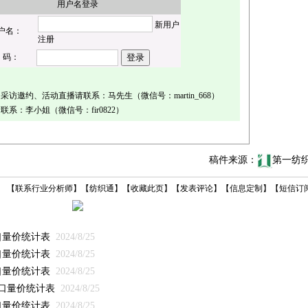
用户名登录
新用户
户名：
注册
 码：
访邀约、活动直播请联系：马先生（微信号：martin_668）
系：李小姐（微信号：fir0822）
稿件来源：
第一纺
【
联系行业分析师
】
【
纺织通
】
【
收藏此页
】
【
发表评论
】
【
信息定制
】
【
短信订
出口量价统计表
2024/8/25
出口量价统计表
2024/8/25
出口量价统计表
2024/8/25
出口量价统计表
2024/8/25
出口量价统计表
2024/8/25