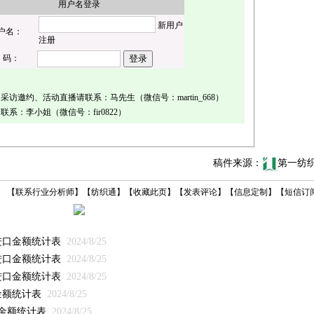
用户名登录
新用户
户名：
注册
 码：
访邀约、活动直播请联系：马先生（微信号：martin_668）
系：李小姐（微信号：fir0822）
稿件来源：
第一纺
【
联系行业分析师
】
【
纺织通
】
【
收藏此页
】
【
发表评论
】
【
信息定制
】
【
短信订
与进口金额统计表
2024/8/25
与进口金额统计表
2024/8/25
与进口金额统计表
2024/8/25
金额统计表
2024/8/25
口金额统计表
2024/8/25