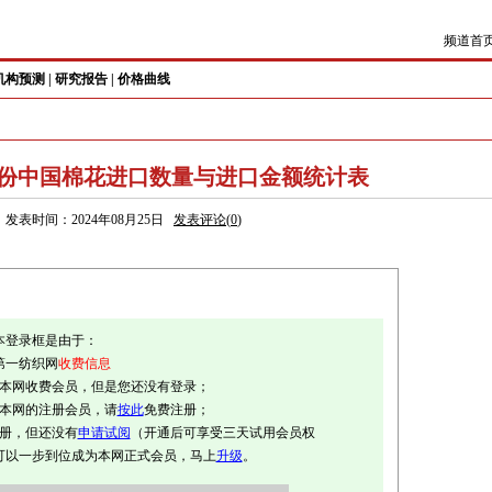
频道首
机构预测
|
研究报告
|
价格曲线
-7月份中国棉花进口数量与进口金额统计表
发表时间：2024年08月25日
发表评论(
0
)
本登录框是由于：
第一纺织网
收费信息
是本网收费会员，但是您还没有登录；
是本网的注册会员，请
按此
免费注册；
注册，但还没有
申请试阅
（开通后可享受三天试用会员权
可以一步到位成为本网正式会员，马上
升级
。